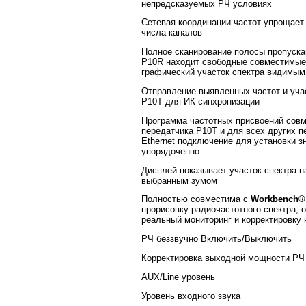
непредсказуемых РЧ условиях
Сетевая координации частот упрощает
числа каналов
Полное сканирование полосы пропуск
P10R находит свободные совместимые 
графический участок спектра видимым
Отправление выявленных частот и учас
P10T для ИК синхронизации
Программа частотных присвоений совм
передатчика P10T и для всех других п
Ethernet подключение для установки з
упорядоченно
Дисплей показывает участок спектра н
выбранным зумом
Полностью совместима с
Workbench®
прорисовку радиочастотного спектра, 
реальный мониторинг и корректировку 
РЧ беззвучно Включить/Выключить
Корректировка выходной мощности Р
AUX/Line уровень
Уровень входного звука