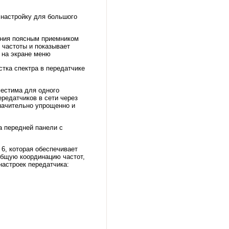
 настройку для большого
ания поясным приемником
частоты и показывает
 на экране меню
тка спектра в передатчике
естима для одного
ередатчиков в сети через
начительно упрощенно и
а передней панели с
6, которая обеспечивает
общую координацию частот,
настроек передатчика:
Ч