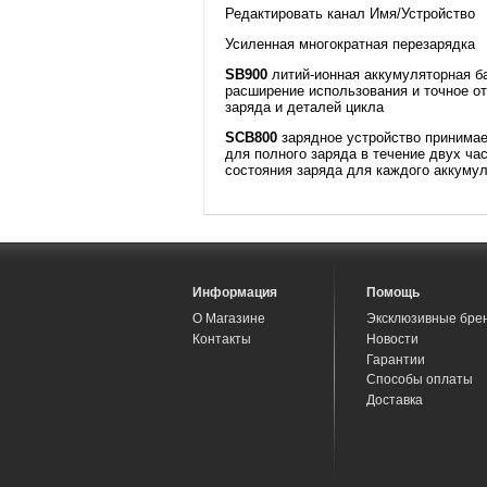
Редактировать канал Имя/Устройство
Усиленная многократная перезарядка
SB900
литий-ионная аккумуляторная б
расширение использования и точное о
заряда и деталей цикла
SCB800
зарядное устройство принимае
для полного заряда в течение двух ча
состояния заряда для каждого аккуму
Информация
Помощь
О Магазине
Эксклюзивные бре
Контакты
Новости
Гарантии
Способы оплаты
Доставка