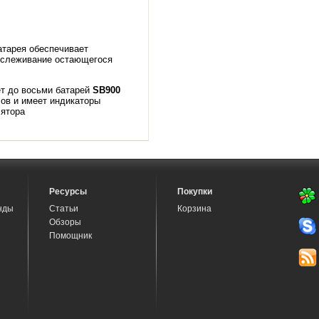
атарея обеспечивает
тслеживание остающегося
т до восьми батарей
SB900
сов и имеет индикаторы
лятора
Ресурсы
Покупки
нды
Статьи
Корзина
Обзоры
Помощник