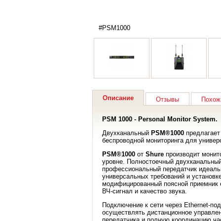
#PSM1000
Описание
Отзывы
Похож
PSM 1000 - Personal Monitor System.
Двухканальный
PSM®1000
предлагает
беспроводной мониторинга для универ
PSM®1000
от
Shure
производит монит
уровне. Полностоечный двухканальный
профессиональный передатчик идеаль
универсальных требований и установк
модифицированный поясной приемник 
ВЧ-сигнал и качество звука.
Подключение к сети через Ethernet-по
осуществлять дистанционное управле
передатчика и полную координацию ча