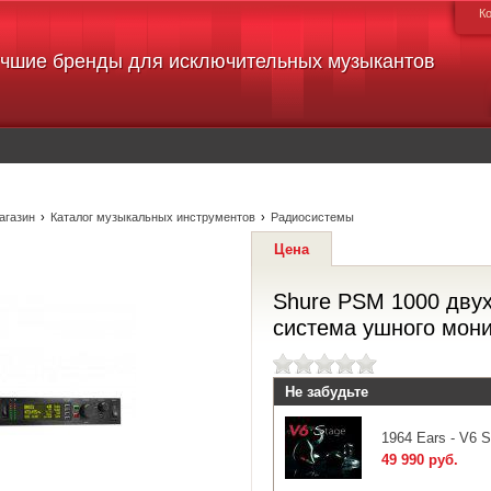
К
чшие бренды для исключительных музыкантов
агазин
›
Каталог музыкальных инструментов
›
Радиосистемы
Цена
Shure PSM 1000 дву
система ушного мони
Не забудьте
1964 Ears - V6 S
49 990 руб.