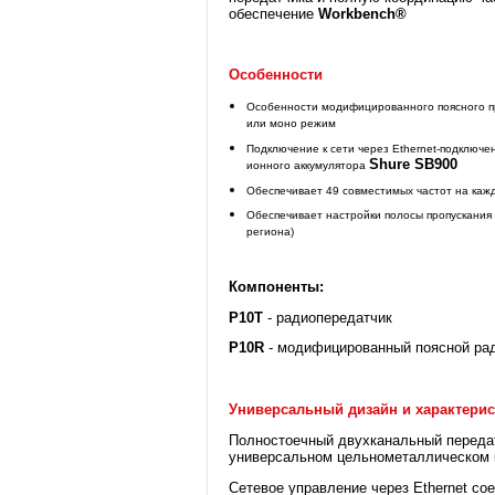
обеспечение
Workbench®
Особенности
Особенности модифицированного поясного п
или моно режим
Подключение к сети через Ethernet-подключен
Shure SB900
ионного аккумулятора
Обеспечивает 49 совместимых частот на каж
Обеспечивает настройки полосы пропускания 
региона)
Компоненты:
P10T
- радиопередатчик
P10R
- модифицированный поясной ра
Универсальный дизайн и характерис
Полностоечный двухканальный переда
универсальном цельнометаллическом 
Сетевое управление через Ethernet со