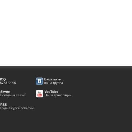
ICQ
Вконтакте
573372005
наша группа
Skype
YouTube
Всегда на связи!
Наши трансляции
RSS
Будь в курсе событий!