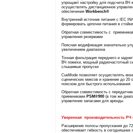
упрощает настройку для подсчета ВЧ 
осуществлять дистанционное управле
обеспечения
Workbench®
Внутренний источник питания с IEC IN
формировать цепочки питания в стойке
Обратная совместимость с приемник
управления резервами
Поясная модификация значительно улу
увеличением диапазона
Точная фильтрация переднего и задне
ВЧ помехи, мощный радиочастотный си
слышимые пропуски
CueMode позволяет осуществлять мон
сценических миксов и хранение до 20 
поясном для быстрого использования
Обратная совместимость с передатчик
приемниками
PSM®900
(в том же диап
управление запасами для аренды
Уверенная производительность РЧ 
Расширение полосы пропускания до 72 
обеспечивает гибкость в сегодняшних