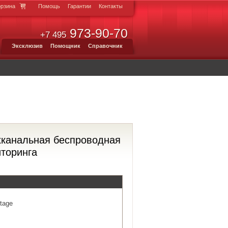
орзина
Помощь
Гарантии
Контакты
973-90-70
+7 495
Эксклюзив
Помощник
Справочник
хканальная беспроводная
торинга
tage