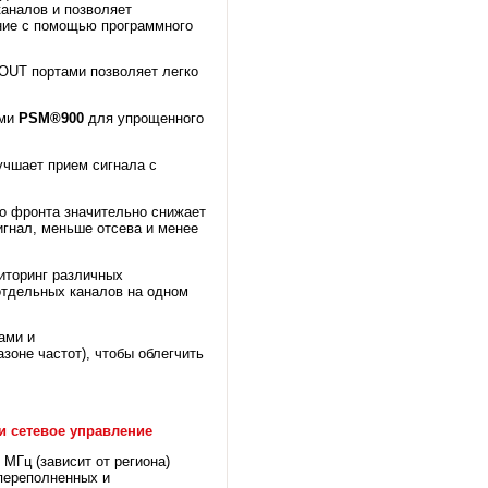
каналов и позволяет
ние с помощью программного
/OUT портами позволяет легко
ами
PSM®900
для упрощенного
чшает прием сигнала с
го фронта значительно снижает
гнал, меньше отсева и менее
иторинг различных
отдельных каналов на одном
ами и
азоне частот), чтобы облегчить
и сетевое управление
МГц (зависит от региона)
 переполненных и