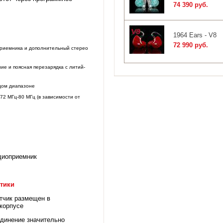
74 390 руб.
1964 Ears - V8
72 990 руб.
риемника и дополнительный стерео
ие и поясная перезарядка с литий-
дом диапазоне
72 МГц-80 МГц (в зависимости от
диоприемник
тики
тчик размещен в
корпусе
единение значительно