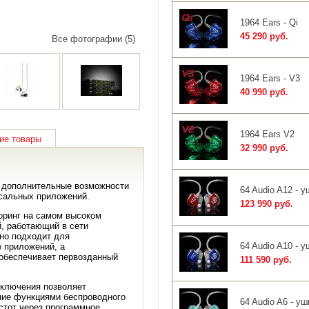
1964 Ears - Qi
45 290 руб.
Все фотографии (5)
1964 Ears - V3
40 990 руб.
1964 Ears V2
ие товары
32 990 руб.
 дополнительные возможности
64 Audio A12 -
сальных приложений.
123 990 руб.
оринг на самом высоком
, работающий в сети
но подходит для
64 Audio A10 -
е приложений, а
обеспечивает первозданный
111 590 руб.
дключения позволяет
ние функциями беспроводного
64 Audio A6 - 
стот через программное